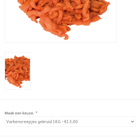
Informatie ivm afhaling
Betalen kan via Payconiq
Lokale partners
CONTACT
VIS & SCHAALDIEREN
Maak een keuze:
*