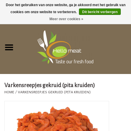
Door het gebruiken van onze website, ga je akkoord met het gebruik van
cookies om onze website te verbeteren.
Dit bericht verbergen
0 Artikelen - €0,00
Meer over cookies »
Home
GEZELLIG TAFELEN !
ACTIES
Barbecue
Varkensreepjes gekruid (pita kruiden)
HOME
/
VARKENSREEPJES GEKRUID (PITA KRUIDEN)
Vegetarische producten
Vers vlees
Bereide gerechten