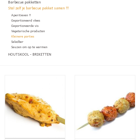
Barbecue pakketten
Stel zelf je barbecue pakket samen !!!
Informatie ivm afhaling
Aperitieven !!
Geportioneerd vlees
Geportioneerde vis
Betalen kan via Payconiq
Vegetarische producten
Kleinere porties
Saladbar
Sauzen om op te warmen
Lokale partners
HOUTSKOOL - BRIKETTEN
CONTACT
VIS & SCHAALDIEREN