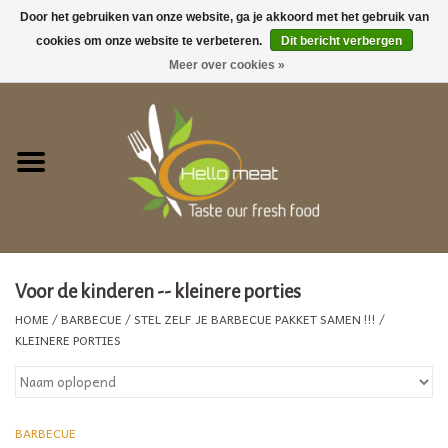
Door het gebruiken van onze website, ga je akkoord met het gebruik van
cookies om onze website te verbeteren.
Dit bericht verbergen
0 Artikelen - €0,00
Meer over cookies »
Home
GEZELLIG TAFELEN !
ACTIES
Barbecue
Voor de kinderen -- kleinere porties
HOME
/
BARBECUE
/
STEL ZELF JE BARBECUE PAKKET SAMEN !!!
/
Vegetarische producten
KLEINERE PORTIES
Vers vlees
Bereide gerechten
BARBECUE