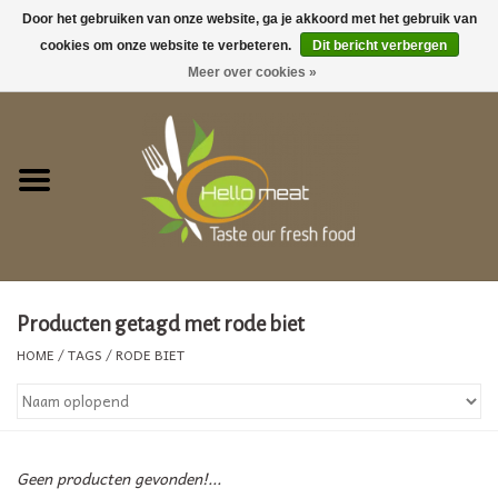
Door het gebruiken van onze website, ga je akkoord met het gebruik van
cookies om onze website te verbeteren.
Dit bericht verbergen
0 Artikelen - €0,00
Meer over cookies »
Home
GEZELLIG TAFELEN !
ACTIES
Barbecue
Producten getagd met rode biet
HOME
/
TAGS
/
RODE BIET
Vegetarische producten
Vers vlees
Geen producten gevonden!...
Bereide gerechten