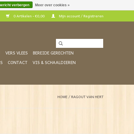
bericht verbergen
Meer over cookies »
0 Artikelen - €0,00
Mijn account / Registreren
N
VERS VLEES
BEREIDE GERECHTEN
RS
CONTACT
VIS & SCHAALDIEREN
HOME
/
RAGOUT VAN HERT