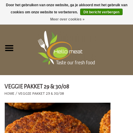
Door het gebruiken van onze website, ga je akkoord met het gebruik van
cookies om onze website te verbeteren.
Dit bericht verbergen
0 Artikelen - €0,00
Meer over cookies »
Home
GEZELLIG TAFELEN !
ACTIES
Barbecue
VEGGIE PAKKET 29 & 30/08
HOME
/
VEGGIE PAKKET 29 & 30/08
Vegetarische producten
Vers vlees
Bereide gerechten