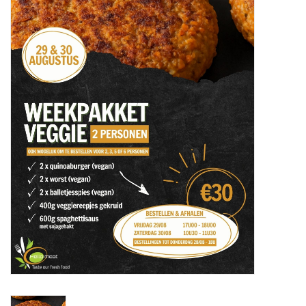
Informatie ivm afhaling
Betalen kan via Payconiq
Lokale partners
CONTACT
VIS & SCHAALDIEREN