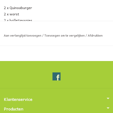
2 x Quinoaburger
2 x worst
2 x balletjesspies
400g veggiereepjes gekruid
600g spaghettisaus
Aan verlanglijst toevoegen
/
Toevoegen om te vergelijken
/
Afdrukken
BESTELLEN TOT DONDERDAG 28/08/2025 18u
Klantenservice
Producten