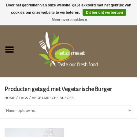
Door het gebruiken van onze website, ga je akkoord met het gebruik van
cookies om onze website te verbeteren.
Dit bericht verbergen
0 Artikelen - €0,00
Meer over cookies »
Home
GEZELLIG TAFELEN !
ACTIES
Barbecue
Producten getagd met Vegetarische Burger
HOME
/
TAGS
/
VEGETARISCHE BURGER
Vegetarische producten
Vers vlees
Bereide gerechten