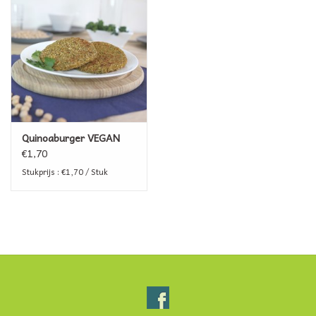
Informatie ivm afhaling
Betalen kan via Payconiq
Lokale partners
Quinoaburger VEGAN
CONTACT
€1,70
Stukprijs : €1,70 / Stuk
VIS & SCHAALDIEREN