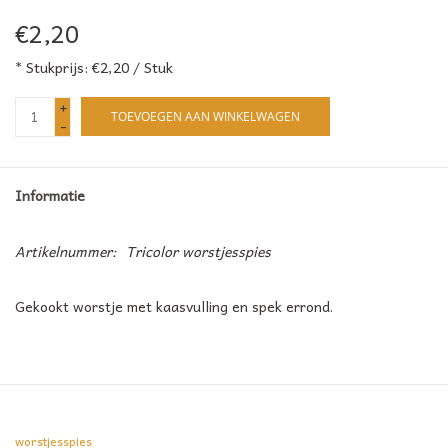
€2,20
* Stukprijs: €2,20 / Stuk
+
TOEVOEGEN AAN WINKELWAGEN
-
Informatie
Artikelnummer:
Tricolor worstjesspies
Gekookt worstje met kaasvulling en spek errond.
worstjesspies