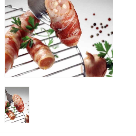
Informatie ivm afhaling
Betalen kan via Payconiq
Lokale partners
CONTACT
VIS & SCHAALDIEREN